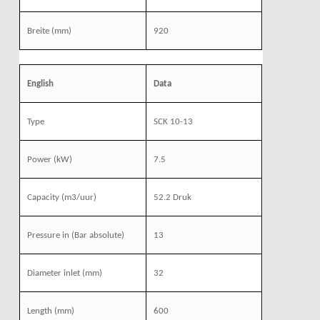
Breite (mm)
920
English
Data
Type
SCK 10-13
Power (kW)
7.5
Capacity (m3/uur)
52.2 Druk
Pressure in (Bar absolute)
13
Diameter inlet (mm)
32
Length (mm)
600