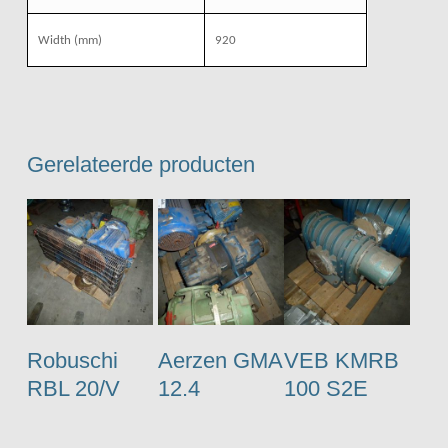
Width (mm)
920
Gerelateerde producten
Robuschi
Aerzen GMA
VEB KMRB
RBL 20/V
12.4
100 S2E