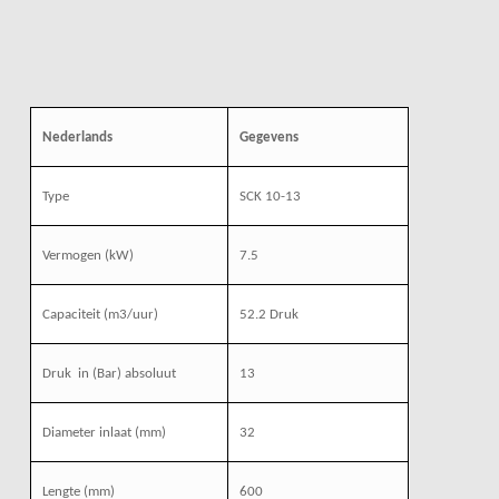
Nederlands
Gegevens
Type
SCK 10-13
Vermogen (kW)
7.5
Capaciteit (m3/uur)
52.2 Druk
Druk
in (Bar) absoluut
13
Diameter inlaat (mm)
32
Lengte (mm)
600