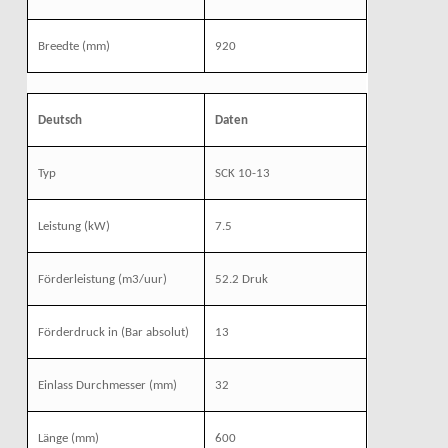
Breedte (mm)
920
Deutsch
Daten
Typ
SCK 10-13
Leistung (kW)
7.5
Förderleistung (m3/uur)
52.2 Druk
Förderdruck in (Bar absolut)
13
Einlass Durchmesser (mm)
32
Länge (mm)
600