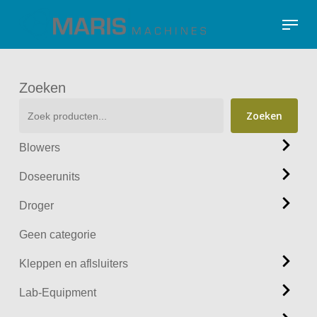
Skip
Menu
to
Close
main
Menu
content
Zoeken
Zoeken
Blowers
Doseerunits
Droger
Geen categorie
Kleppen en aflsluiters
Lab-Equipment