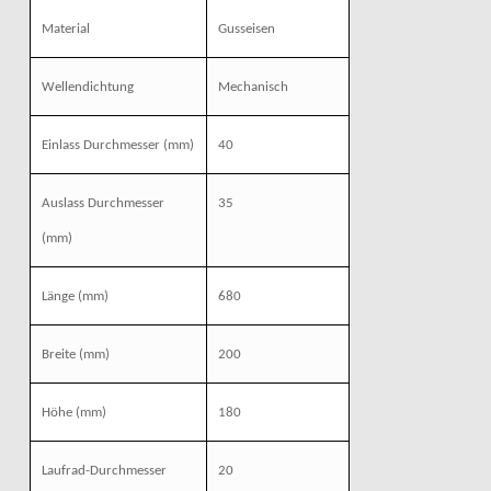
Material
Gusseisen
Wellendichtung
Mechanisch
Einlass Durchmesser
(mm)
40
Auslass Durchmesser
35
(mm)
Länge
(mm)
680
Breite
(mm)
200
Höhe
(mm)
180
Laufrad-Durchmesser
20