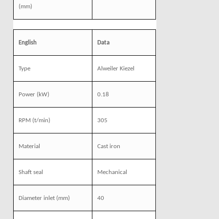
(mm)
English
Data
Type
Alweiler Kiezel
Power
(kW)
0.18
RPM
(t/min)
305
Material
Cast iron
Shaft seal
Mechanical
Diameter inlet
(mm)
40