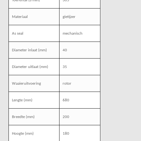
Toerental (t/min)
305
Materiaal
gietijzer
As seal
mechanisch
Diameter inlaat (mm)
40
Diameter uitlaat (mm)
35
Waaieruitvoering
rotor
Lengte (mm)
680
Breedte (mm)
200
Hoogte (mm)
180