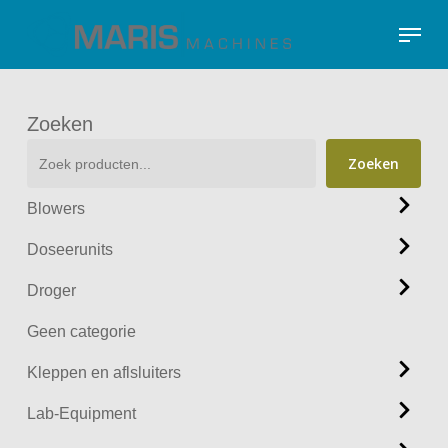
Skip
Menu
to
Close
main
Menu
content
Zoeken
Zoeken
Blowers
Doseerunits
Droger
Geen categorie
Kleppen en aflsluiters
Lab-Equipment