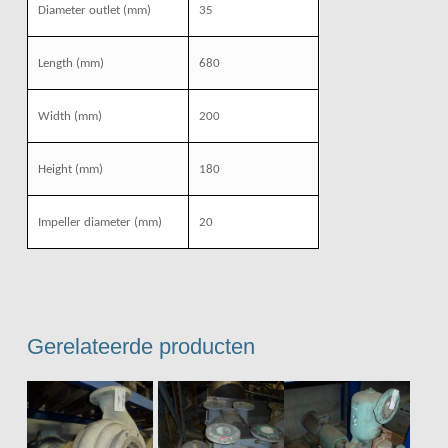
Diameter outlet
(mm)
35
Length
(mm)
680
Width
(mm)
200
Height
(mm)
180
Impeller diameter
(mm)
20
Gerelateerde producten