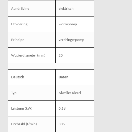
Aandrijving
elektrisch
Uitvoering
wormpomp
Principe
verdringerpomp
Waaierdiameter (mm)
20
Deutsch
Daten
Typ
Alweiler Kiezel
Leistung
(kW)
0.18
Drehzahl
(t/min)
305