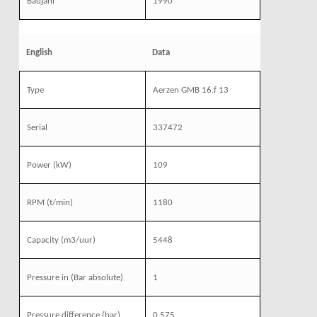
Baujahr
1990
English
Data
Type
Aerzen GMB 16.f 13
Serial
337472
Power
(kW)
109
RPM
(t/min)
1180
Capacity
(m3/uur)
5448
Pressure
in (Bar absolute)
1
Pressure difference (bar)
0.575