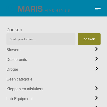
Skip
Menu
to
Close
main
Menu
content
Zoeken
Zoeken
Blowers
Doseerunits
Droger
Geen categorie
Kleppen en aflsluiters
Lab-Equipment