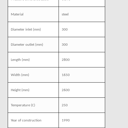
Material
steel
Diameter inlet
(mm)
300
Diameter outlet
(mm)
300
Length
(mm)
2800
Width
(mm)
1650
Height
(mm)
2600
Temperature
(C)
250
Year of construction
1990