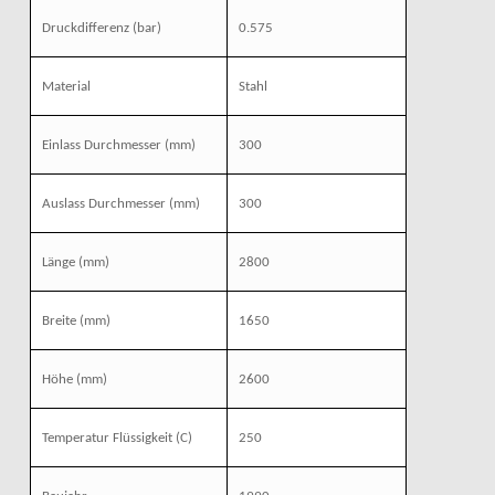
Druckdifferenz (bar)
0.575
Material
Stahl
Einlass Durchmesser
(mm)
300
Auslass Durchmesser
(mm)
300
Länge
(mm)
2800
Breite
(mm)
1650
Höhe
(mm)
2600
Temperatur Flüssigkeit (C)
250