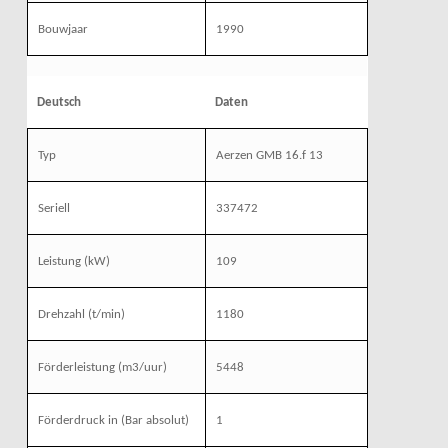
Bouwjaar
1990
Deutsch
Daten
Typ
Aerzen GMB 16.f 13
Seriell
337472
Leistung
(kW)
109
Drehzahl
(t/min)
1180
Förderleistung
(m3/uur)
5448
Förderdruck
in (Bar absolut)
1