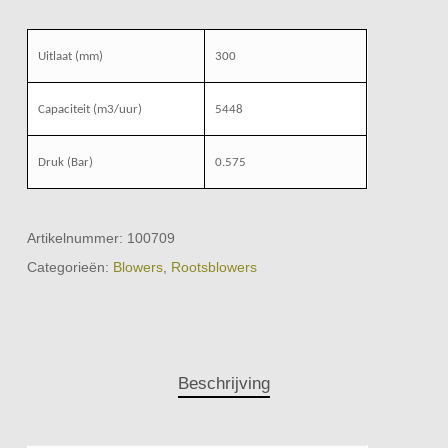
Uitlaat (mm)
300
Capaciteit (m3/uur)
5448
Druk (Bar)
0.575
Artikelnummer:
100709
Categorieën:
Blowers
,
Rootsblowers
Beschrijving