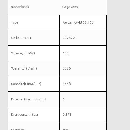
Nederlands
Gegevens
Type
Aerzen GMB 16.f 13
Serienummer
337472
Vermogen (kW)
109
Toerental (t/min)
1180
Capaciteit (m3/uur)
5448
Druk
in (Bar) absoluut
1
Druk verschil (bar)
0.575