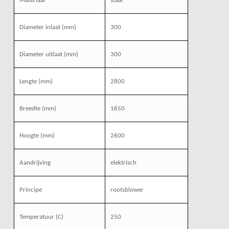
Materiaal
staal
Diameter inlaat (mm)
300
Diameter uitlaat (mm)
300
Lengte (mm)
2800
Breedte (mm)
1650
Hoogte (mm)
2600
Aandrijving
elektrisch
Principe
rootsblower
Temperatuur (C)
250