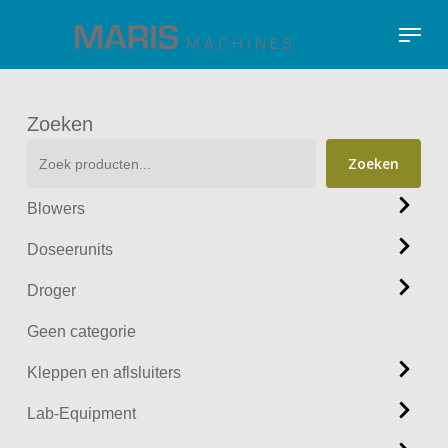
Skip
Menu
to
Close
main
Menu
content
Zoeken
Zoeken
Blowers
Doseerunits
Droger
Geen categorie
Kleppen en aflsluiters
Lab-Equipment