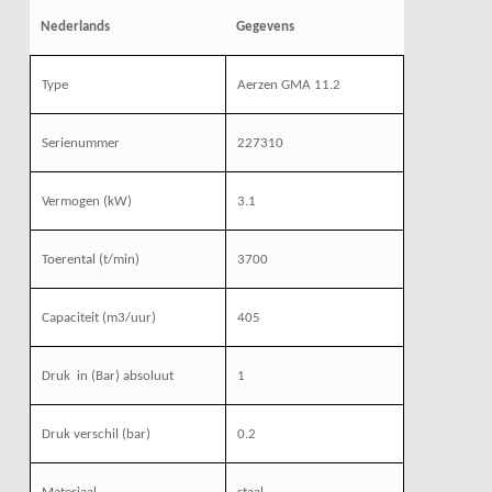
Nederlands
Gegevens
Type
Aerzen GMA 11.2
Serienummer
227310
Vermogen (kW)
3.1
Toerental (t/min)
3700
Capaciteit (m3/uur)
405
Druk
in (Bar) absoluut
1
Druk verschil (bar)
0.2