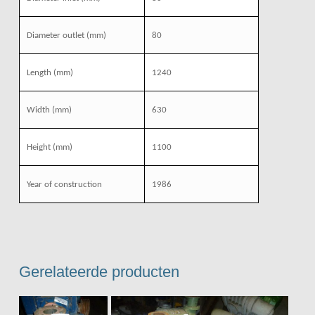
Diameter outlet
(mm)
80
Length
(mm)
1240
Width
(mm)
630
Height
(mm)
1100
Year of construction
1986
Gerelateerde producten