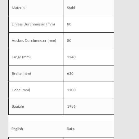
Material
Stahl
Einlass Durchmesser
(mm)
80
Auslass Durchmesser
(mm)
80
Länge
(mm)
1240
Breite
(mm)
630
Höhe
(mm)
1100
Baujahr
1986
English
Data