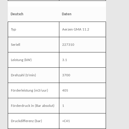
Deutsch
Daten
Typ
Aerzen GMA 11.2
Seriell
227310
Leistung
(kW)
3.1
Drehzahl
(t/min)
3700
Förderleistung
(m3/uur)
405
Förderdruck
in (Bar absolut)
1
Druckdifferenz (bar)
=C41