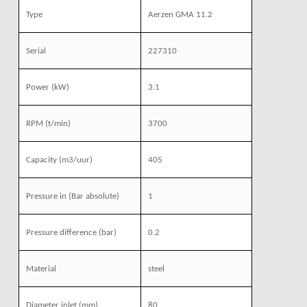
Type
Aerzen GMA 11.2
Serial
227310
Power
(kW)
3.1
RPM
(t/min)
3700
Capacity
(m3/uur)
405
Pressure
in (Bar absolute)
1
Pressure difference (bar)
0.2
Material
steel
Diameter inlet
(mm)
80