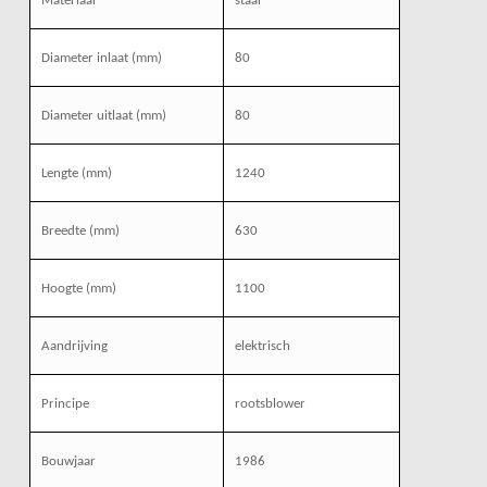
Materiaal
staal
Diameter inlaat (mm)
80
Diameter uitlaat (mm)
80
Lengte (mm)
1240
Breedte (mm)
630
Hoogte (mm)
1100
Aandrijving
elektrisch
Principe
rootsblower
Bouwjaar
1986