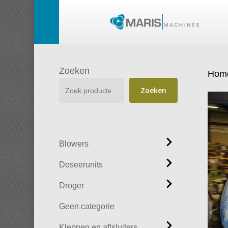
Skip
to
main
content
Zoeken
Hom
Zoeken
Blowers
Doseerunits
Droger
Geen categorie
Kleppen en aflsluiters