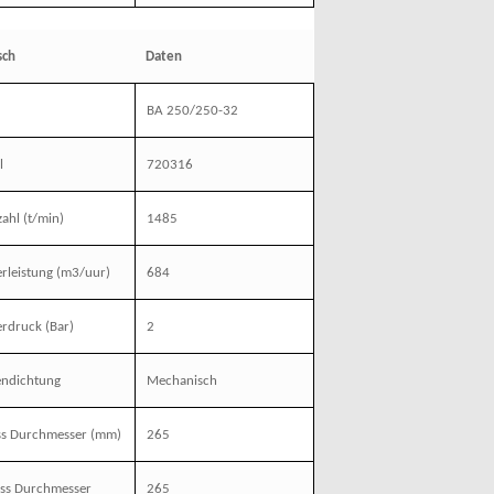
sch
Daten
BA 250/250-32
l
720316
zahl
(t/min)
1485
rleistung
(m3/uur)
684
erdruck
(Bar)
2
endichtung
Mechanisch
ss Durchmesser
(mm)
265
ass Durchmesser
265