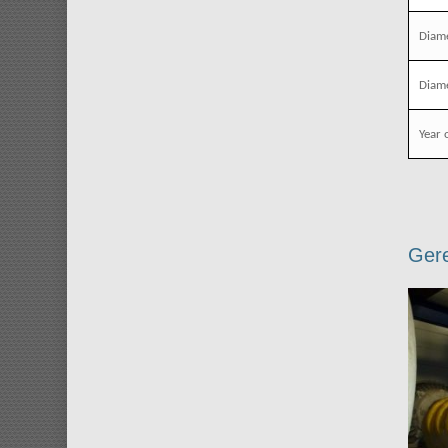
Diame
Diame
Year 
Gere