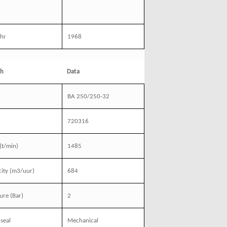
ahr
1968
sh
Data
BA 250/250-32
l
720316
(t/min)
1485
ity
(m3/uur)
684
ure
(Bar)
2
 seal
Mechanical