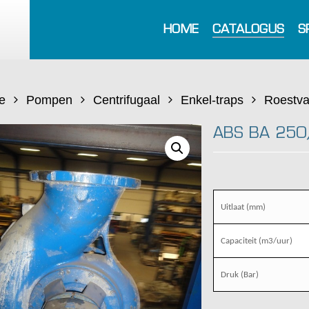
HOME
CATALOGUS
S
e
Pompen
Centrifugaal
Enkel-traps
Roestva
ABS BA 250
Uitlaat (mm)
Capaciteit (m3/uur)
Druk (Bar)