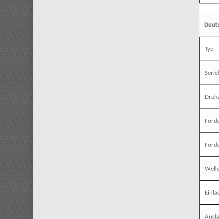
Deut
Typ
Seriel
Dreh
Förde
Förd
Well
Einla
Ausl