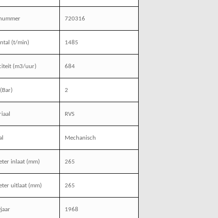
enummer
720316
ntal (t/min)
1485
iteit (m3/uur)
684
(Bar)
2
iaal
RVS
al
Mechanisch
ter inlaat (mm)
265
ter uitlaat (mm)
265
jaar
1968