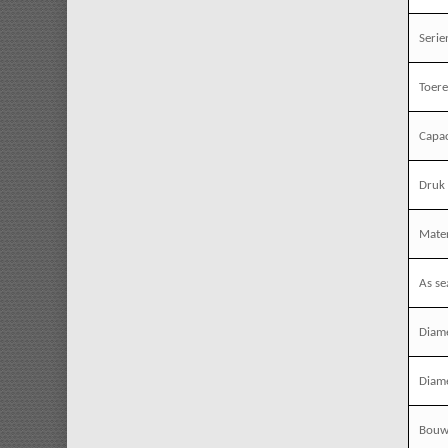
Seri
Toere
Capac
Druk 
Mater
As se
Diame
Diame
Bouw