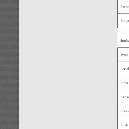
(mm)
Bauj
Engli
Type
Seria
RPM
Capac
Press
Shaft