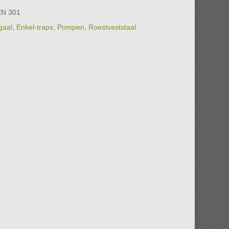
N 301
gaal
,
Enkel-traps
,
Pompen
,
Roestvaststaal