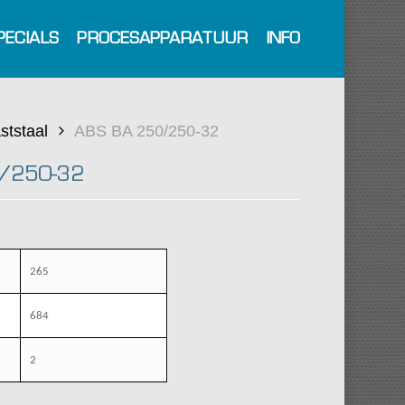
PECIALS
PROCESAPPARATUUR
INFO
ststaal
ABS BA 250/250-32
/250-32
265
684
2