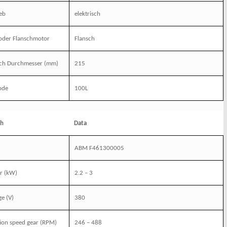
eb
elektrisch
 oder Flanschmotor
Flansch
sch Durchmesser (mm)
215
ode
100L
sh
Data
ABM F461300005
r
(kW)
2.2 – 3
ge (V)
380
ion speed gear (RPM)
246 – 488