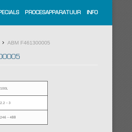
PECIALS
PROCESAPPARATUUR
INFO
ABM F461300005
00005
100L
2.2 – 3
246 – 488