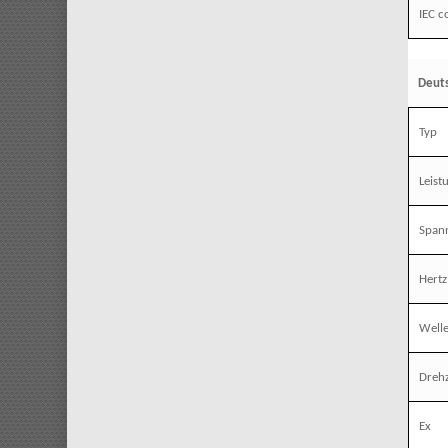
IEC c
Deut
Typ
Leist
Span
Hertz
Welle
Drehz
Ex