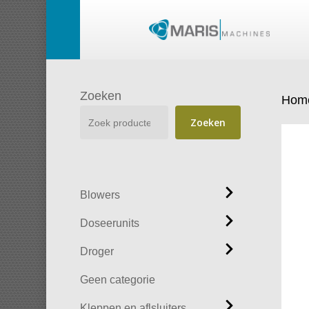
Skip
to
main
content
Zoeken
Hom
Zoeken
Blowers
Doseerunits
Droger
Geen categorie
Kleppen en aflsluiters