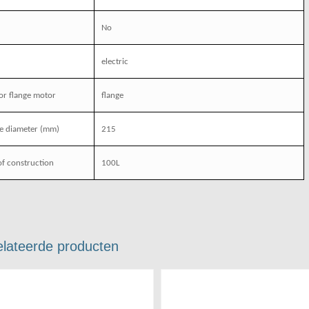
No
electric
or flange motor
flange
e diameter (mm)
215
of construction
100L
lateerde producten