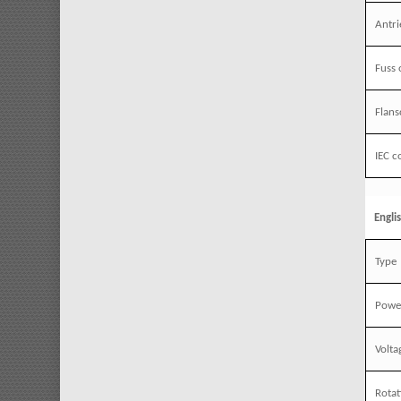
Antri
Fuss
Flan
IEC c
Engli
Type
Powe
Volta
Rotat