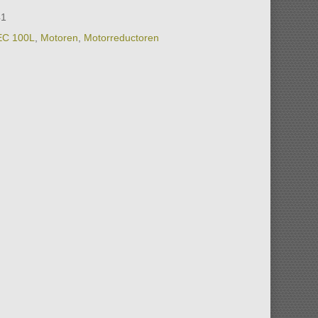
41
EC 100L
,
Motoren
,
Motorreductoren