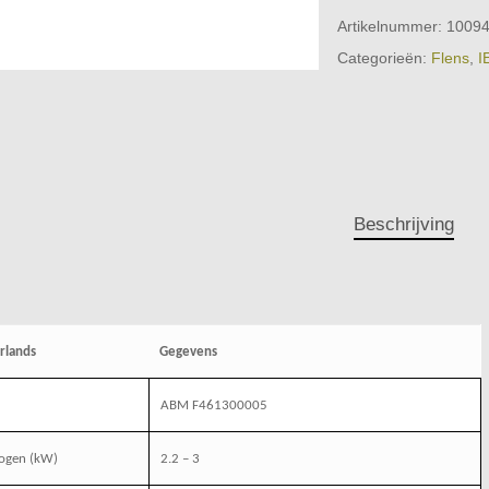
Artikelnummer:
1009
Categorieën:
Flens
,
I
Beschrijving
rlands
Gegevens
ABM F461300005
ogen (kW)
2.2 – 3