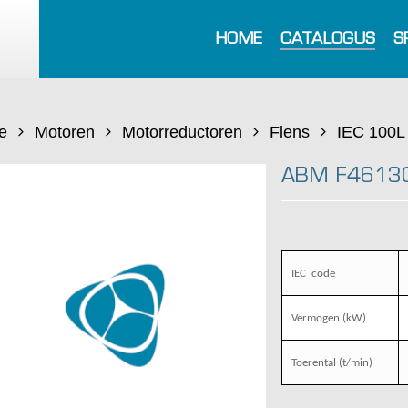
HOME
CATALOGUS
S
e
Motoren
Motorreductoren
Flens
IEC 100L
ABM F4613
IEC
code
Vermogen (kW)
Toerental (t/min)