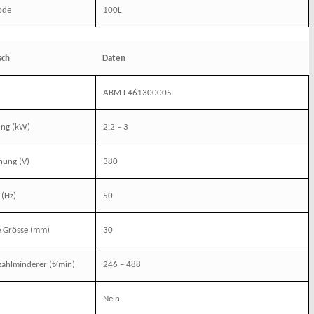
ode
100L
sch
Daten
ABM F461300005
ung
(kW)
2.2 – 3
nung (V)
380
 (Hz)
50
 Gr
össe (mm)
30
ahlminderer (t/min)
246 – 488
Nein