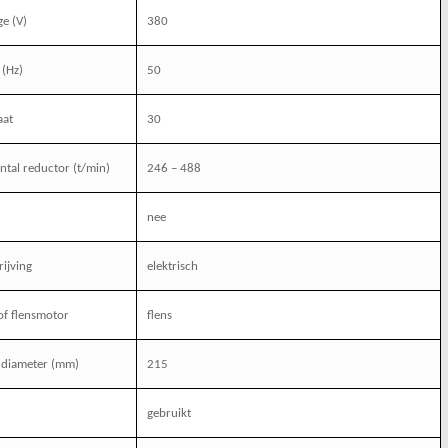
ge (V)
380
 (Hz)
50
aat
30
ntal reductor (t/min)
246 – 488
nee
ijving
elektrisch
of flensmotor
flens
 diameter (mm)
215
gebruikt