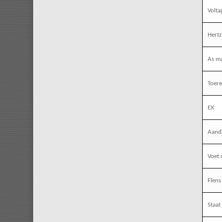
Volta
Hertz
As m
Toere
EX
Aandr
Voet 
Flens
Staat