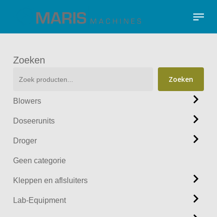
Skip
Menu
to
Close
main
Menu
content
Zoeken
Zoeken
Blowers
Doseerunits
Droger
Geen categorie
Kleppen en aflsluiters
Lab-Equipment