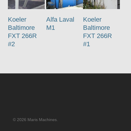
Koeler
Alfa Laval
Koeler
Baltimore
M1
Baltimore
FXT 266R
FXT 266R
#2
#1
© 2026 Maris Machines.