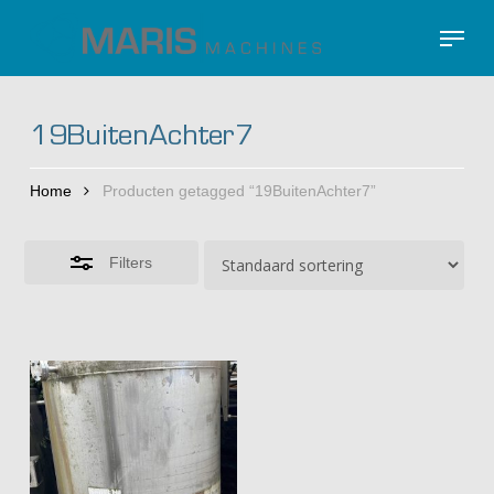
Skip
Menu
to
Close
Close
main
Filters
Menu
content
19BuitenAchter7
Home
Producten getagged “19BuitenAchter7”
Filters