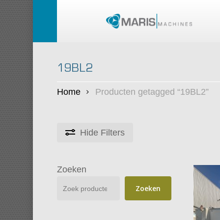
Skip
to
main
content
19BL2
Home
Producten getagged “19BL2”
Hide
Filters
Zoeken
Zoeken