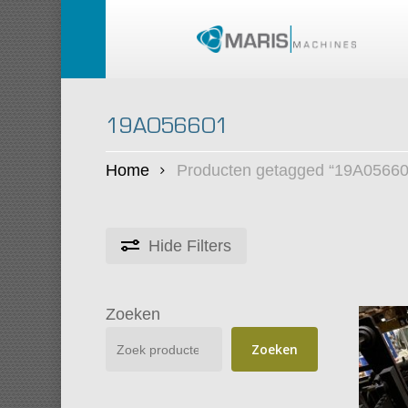
Skip
to
main
content
19A056601
Home
Producten getagged “19A05660
Hide
Filters
Zoeken
Zoeken