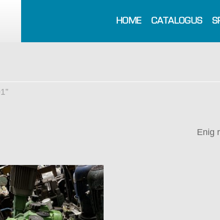
HOME
CATALOGUS
S
1”
Enig 