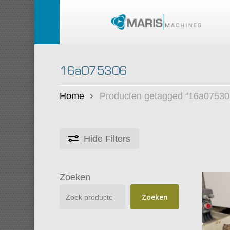
Skip
to
main
content
16a075306
Home
Producten getagged “16a07530
Hide
Filters
Zoeken
Zoeken