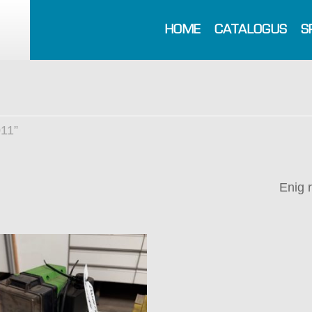
HOME
CATALOGUS
S
11”
Enig 