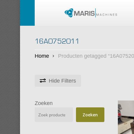
Skip
to
main
content
16A0752011
Home
Producten getagged “16A07520
Hide
Filters
Zoeken
Zoeken