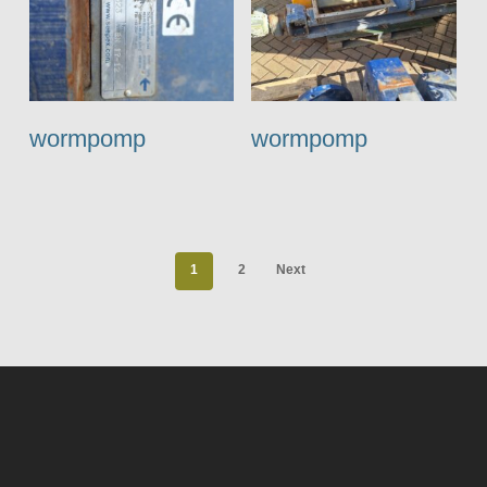
wormpomp
wormpomp
1
2
Next