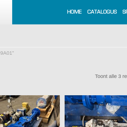
HOME
CATALOGUS
S
59A01”
Toont alle 3 r