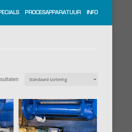
PECIALS
PROCESAPPARATUUR
INFO
esultaten