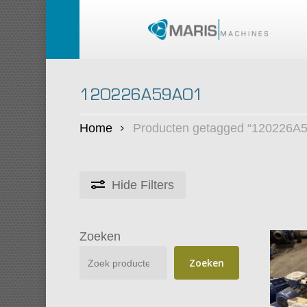
Skip
to
main
content
120226A59A01
Home
Producten getagged “120226A
Hide
Filters
Zoeken
Zoeken