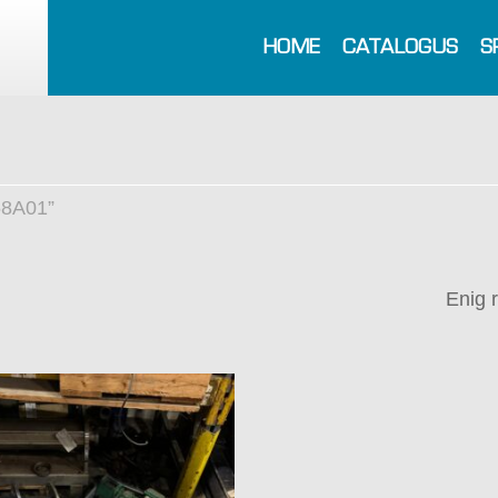
HOME
CATALOGUS
S
58A01”
Enig 