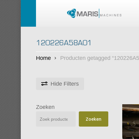
Skip
to
main
content
120226A58A01
Home
Producten getagged “120226A
Hide
Filters
Zoeken
Zoeken