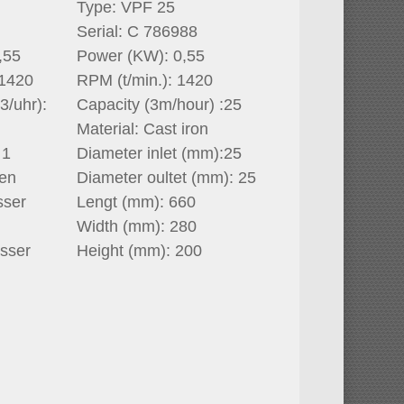
Type: VPF 25
Serial: C 786988
,55
Power (KW): 0,55
 1420
RPM (t/min.): 1420
3/uhr):
Capacity (3m/hour) :25
Material: Cast iron
 1
Diameter inlet (mm):25
sen
Diameter oultet (mm): 25
sser
Lengt (mm): 660
Width (mm): 280
sser
Height (mm): 200