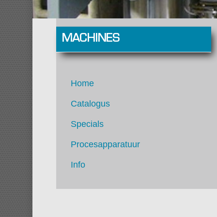
MACHINES
Home
Catalogus
Specials
Procesapparatuur
Info