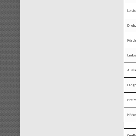
Leist
Dreh
Förde
Einla
Ausl
Läng
Breit
Höhe