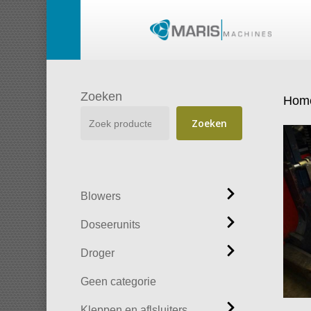
Skip
to
main
content
Zoeken
Hom
Zoeken
Blowers
Doseerunits
Droger
Geen categorie
Kleppen en aflsluiters