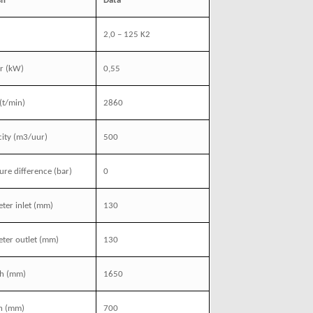
sh
Data
2,0 – 125 K2
r
(kW)
0,55
(t/min)
2860
ity
(m3/uur)
500
ure difference (bar)
0
ter inlet
(mm)
130
ter outlet
(mm)
130
th
(mm)
1650
h
(mm)
700