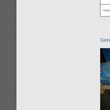
Heigh
Gere