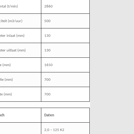
ntal (t/min)
2860
iteit (m3/uur)
500
ter inlaat (mm)
130
ter uitlaat (mm)
130
te (mm)
1650
dte (mm)
700
te (mm)
700
sch
Daten
2,0 – 125 K2