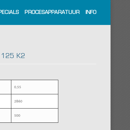
PECIALS
PROCESAPPARATUUR
INFO
 125 K2
0,55
2860
500