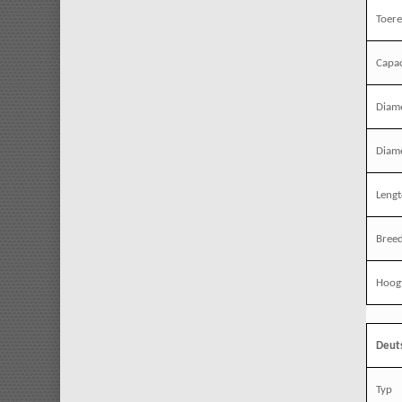
Toere
Capac
Diame
Diame
Leng
Bree
Hoog
Deut
Typ