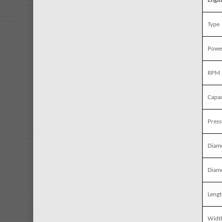
Engli
Type
Powe
RPM
Capac
Press
Diame
Diame
Leng
Widt