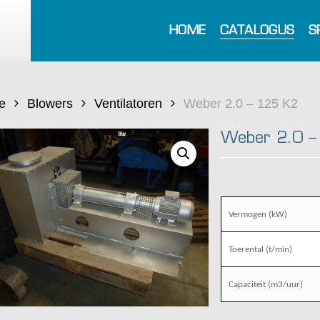
HOME
CATALOGUS
S
e
Blowers
Ventilatoren
Weber 2.0 – 125 K2
Weber 2.0 –
Vermogen (kW)
Toerental (t/min)
Capaciteit (m3/uur)