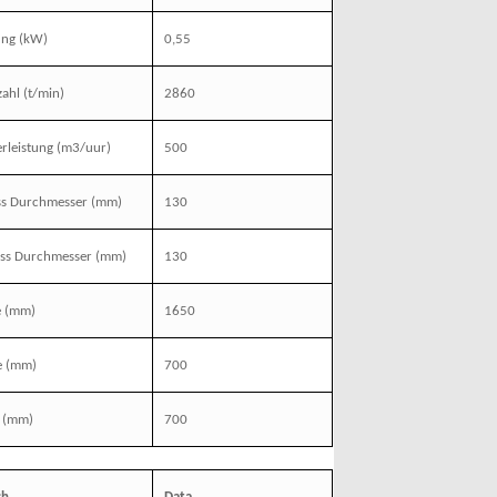
ung
(kW)
0,55
zahl
(t/min)
2860
rleistung
(m3/uur)
500
ss Durchmesser
(mm)
130
ass Durchmesser
(mm)
130
e
(mm)
1650
e
(mm)
700
(mm)
700