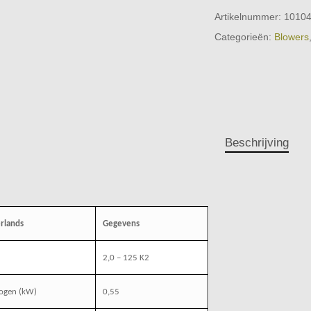
Artikelnummer:
1010
Categorieën:
Blowers
Beschrijving
rlands
Gegevens
2,0 – 125 K2
ogen (kW)
0,55