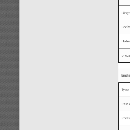
Läng
Breit
Höhe
proz
Engli
Type
Pass
Press