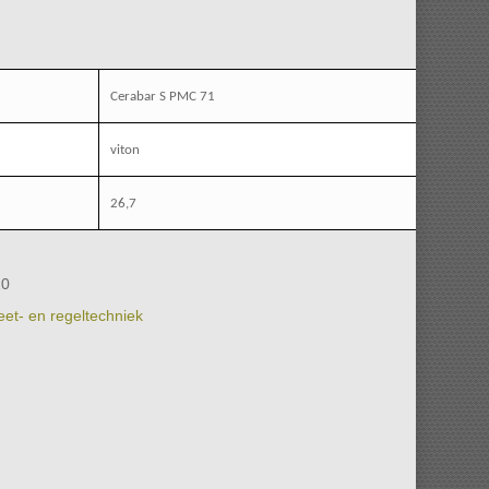
Cerabar S PMC 71
viton
26,7
10
et- en regeltechniek