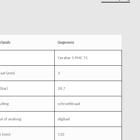
rlands
Gegevens
Cerabar S PMC 71
laat (mm)
3
(bar)
26,7
uiting
schroefdraad
aal of analoog
digitaal
e (mm)
110