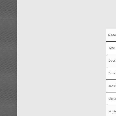
Nede
Type
Door
Druk 
aansl
digit
lengt