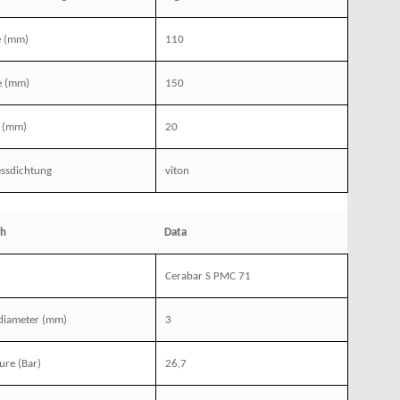
e (mm)
110
e (mm)
150
 (mm)
20
essdichtung
viton
sh
Data
Cerabar S PMC 71
 diameter (mm)
3
ure (Bar)
26,7