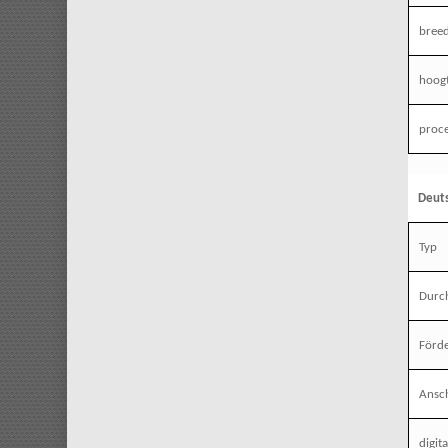
bree
hoog
proce
Deut
Typ
Durc
Förde
Ansc
digit