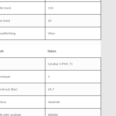
dte (mm)
150
te (mm)
20
safdichting
Viton
sch
Daten
Cerabar S PMC 71
hmesser
3
rdruck (Bar)
26,7
hluss
Gewinde
ale oder analoge
digitale