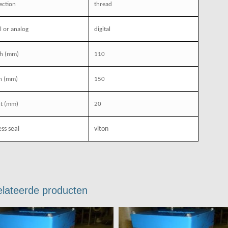
ection
thread
al or analog
digital
th (mm)
110
h (mm)
150
ht (mm)
20
ss seal
viton
lateerde producten