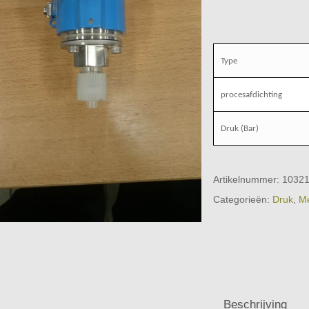
Type
procesafdichting
Druk (Bar)
Artikelnummer:
1032
Categorieën:
Druk
,
Me
Beschrijving