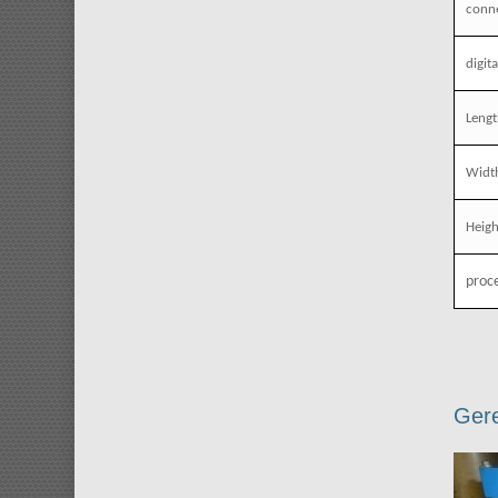
conn
digit
Leng
Widt
Heig
proce
Gere