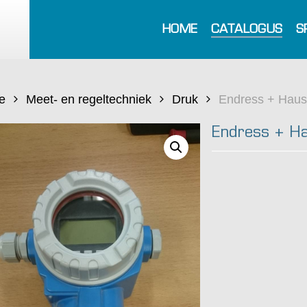
HOME
CATALOGUS
S
e
Meet- en regeltechniek
Druk
Endress + Hau
Endress + H