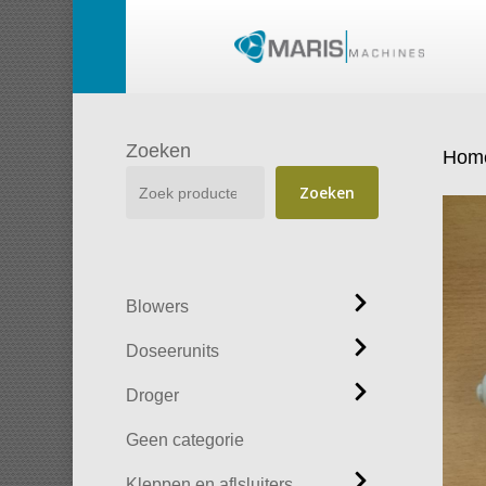
Skip
to
main
content
Zoeken
Hom
Zoeken
Blowers
Doseerunits
Droger
Geen categorie
Kleppen en aflsluiters